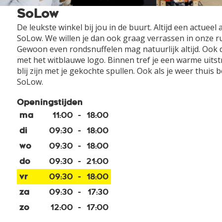
SoLow
De leukste winkel bij jou in de buurt. Altijd een actue
SoLow. We willen je dan ook graag verrassen in onze rui
Gewoon even rondsnuffelen mag natuurlijk altijd. Ook 
met het witblauwe logo. Binnen tref je een warme uitst
blij zijn met je gekochte spullen. Ook als je weer thui
SoLow.
Openingstijden
ma
11:00
-
18:00
di
09:30
-
18:00
wo
09:30
-
18:00
do
09:30
-
21:00
vr
09:30
-
18:00
za
09:30
-
17:30
zo
12:00
-
17:00