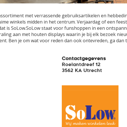
el assortiment met verrassende gebruiksartikelen en hebbedin
me winkels midden in het centrum. Verjaardag of een feestje?
dat is SoLow.SoLow staat voor funshoppen in een ontspanne
raling aan met houten displays waarin je bij elk bezoek ni
s bent. Ben je om wat voor reden dan ook ontevreden, ga dan 
Contactgegevens
Roelantdreef 12
3562 KA Utrecht