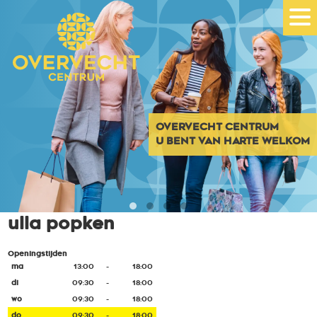
OVERVECHT CENTRUM
U BENT VAN HARTE WELKOM
ulla popken
Openingstijden
ma
13:00
-
18:00
di
09:30
-
18:00
wo
09:30
-
18:00
do
09:30
-
18:00