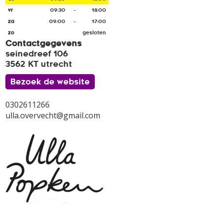
vr
09:30
-
18:00
za
09:00
-
17:00
zo
gesloten
Contactgegevens
seinedreef 106
3562 KT utrecht
Bezoek de website
0302611266
ulla.overvecht@gmail.com