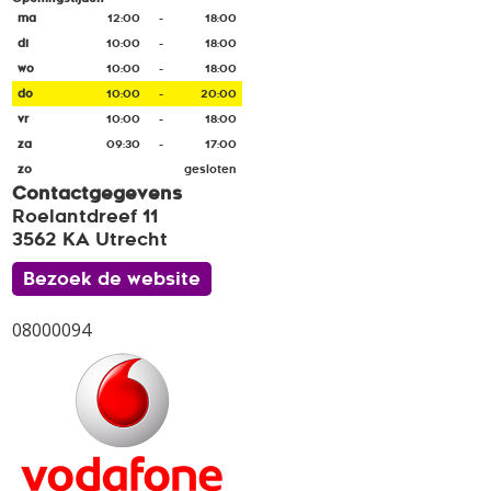
ma
12:00
-
18:00
di
10:00
-
18:00
wo
10:00
-
18:00
do
10:00
-
20:00
vr
10:00
-
18:00
za
09:30
-
17:00
zo
gesloten
Contactgegevens
Roelantdreef 11
3562 KA Utrecht
Bezoek de website
08000094